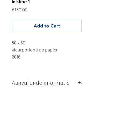
in kleur 1
Price
€180.00
Add to Cart
80 x 60
kleurpotlood op papier
2016
Aanvullende informatie
Kunstwerken kunnen betaald worden
via overschrijving of cash bij
afhaling
. Facturatie is mogelijk.
Alle kunstwerken worden
ter plaatse
en op afspraak opgehaald
bij Studio
Borgerstein. Afspraak wordt
gemaakt via de bevestigingsmail na