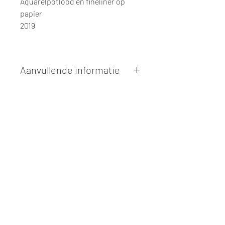
Aquarelpotlood en fineliner op
papier
2019
Aanvullende informatie
Kunstwerken kunnen betaald worden
via overschrijving of cash bij
afhaling
. Facturatie is mogelijk.
Alle kunstwerken worden
ter plaatse
en op afspraak opgehaald
bij Studio
Borgerstein. Afspraak wordt
gemaakt via de bevestigingsmail na
online aankoop.
De afmetingen zijn steeds
weergegeven in
centimeters
. De
hoogte wordt eerst weergegeven,
gevolgd door de breedte.
Elk werk is slechts
één maal