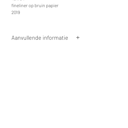
fineliner op bruin papier
2019
Aanvullende informatie
Kunstwerken kunnen betaald worden
via overschrijving of cash bij
afhaling
. Facturatie is mogelijk.
Alle kunstwerken worden
ter plaatse
en op afspraak opgehaald
bij Studio
Borgerstein. Afspraak wordt
gemaakt via de bevestigingsmail na
online aankoop.
De afmetingen zijn steeds
weergegeven in
centimeters
. De
hoogte wordt eerst weergegeven,
gevolgd door de breedte.
Elk werk is slechts
één maal
beschikbaar, tenzij dit ander vermeld