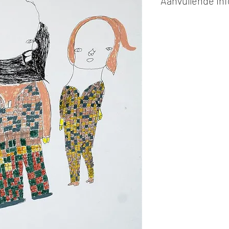
Aanvullende in
Kunstwerken kunn
of cash bij afhaling
Alle kunstwerken 
opgehaald
bij Stud
gemaakt via de bev
De afmetingen zijn
De hoogte wordt ee
breedte.
Elk werk is slechts
ander vermeld wordt
De prijs is steeds
e
worden in ons archie
de mogelijkheid om 