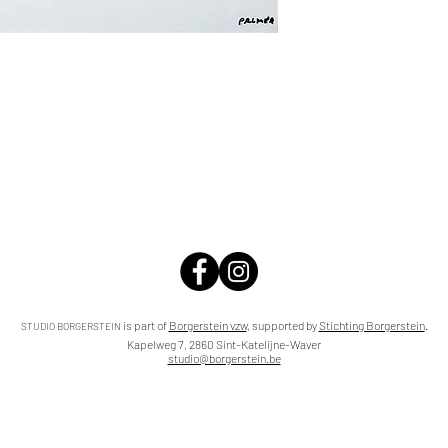
is part of
Borgerstein vzw
,
supported by
Stichting Borgerstein
.
STUDIO BORGERSTEIN
Kapelweg 7, 2860 Sint-Katelijne-Waver
studio@borgerstein.be