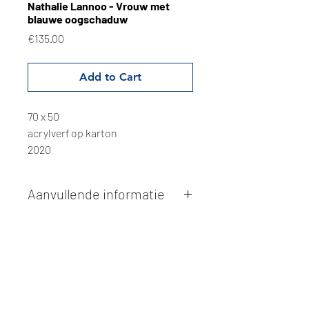
Nathalie Lannoo - Vrouw met
blauwe oogschaduw
Price
€135.00
Add to Cart
70 x 50
acrylverf op karton
2020
Aanvullende informatie
Kunstwerken kunnen betaald worden
via overschrijving of cash bij
afhaling
. Facturatie is mogelijk.
Alle kunstwerken worden
ter plaatse
en op afspraak opgehaald
bij Studio
Borgerstein. Afspraak wordt
gemaakt via de bevestigingsmail na