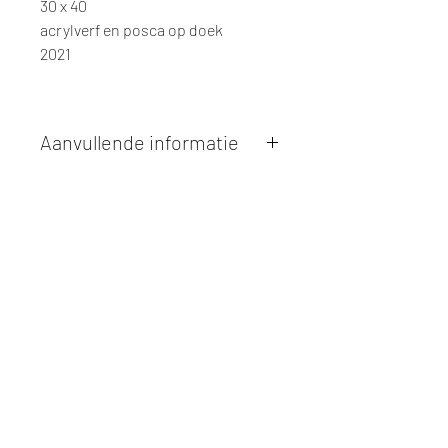
30 x 40
acrylverf en posca op doek
2021
Aanvullende informatie
Kunstwerken kunnen betaald worden
via overschrijving of cash bij
afhaling
. Facturatie is mogelijk.
Alle kunstwerken worden
ter plaatse
en op afspraak opgehaald
bij Studio
Borgerstein. Afspraak wordt
gemaakt via de bevestigingsmail na
online aankoop.
De afmetingen zijn steeds
weergegeven in
centimeters
. De
hoogte wordt eerst weergegeven,
gevolgd door de breedte.
Elk werk is slechts
één maal