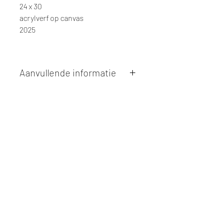
24 x 30
acrylverf op canvas
2025
Aanvullende informatie
Kunstwerken kunnen betaald worden
via overschrijving of cash bij
afhaling
. Facturatie is mogelijk.
Alle kunstwerken worden
ter plaatse
en op afspraak opgehaald
bij Studio
Borgerstein. Afspraak wordt
gemaakt via de bevestigingsmail na
online aankoop.
De afmetingen zijn steeds
weergegeven in
centimeters
. De
hoogte wordt eerst weergegeven,
gevolgd door de breedte.
Elk werk is slechts
één maal