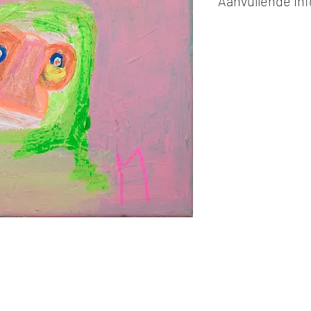
Aanvullende in
Kunstwerken kunn
of cash bij afhaling
Alle kunstwerken 
opgehaald
bij Stud
gemaakt via de bev
De afmetingen zijn
De hoogte wordt ee
breedte.
Elk werk is slechts
ander vermeld wordt
De prijs is steeds
e