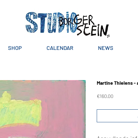
SHOP
CALENDAR
NEWS
Martine Thielens - 
Price
€160.00