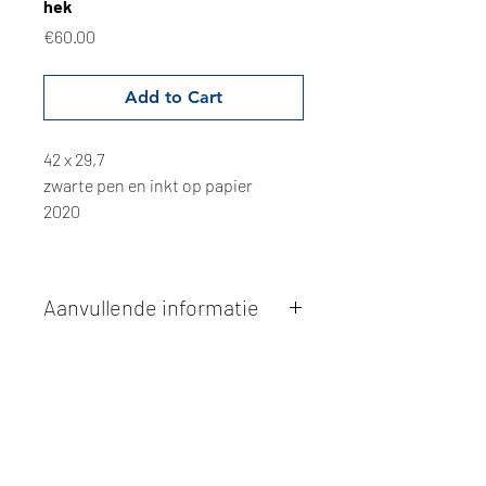
hek
Price
€60.00
Add to Cart
42 x 29,7
zwarte pen en inkt op papier
2020
Aanvullende informatie
Kunstwerken kunnen betaald worden
via overschrijving of cash bij
afhaling
. Facturatie is mogelijk.
Alle kunstwerken worden
ter plaatse
en op afspraak opgehaald
bij Studio
Borgerstein. Afspraak wordt