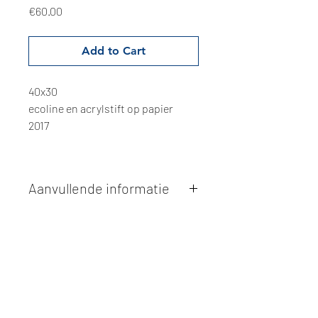
Price
€60.00
Add to Cart
40x30
ecoline en acrylstift op papier
2017
Aanvullende informatie
Kunstwerken kunnen betaald worden
via overschrijving of cash bij
afhaling
. Facturatie is mogelijk.
Alle kunstwerken worden
ter plaatse
en op afspraak opgehaald
bij Studio
Borgerstein. Afspraak wordt
gemaakt via de bevestigingsmail na