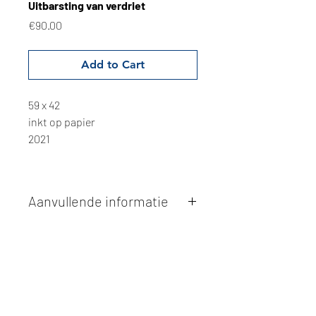
Uitbarsting van verdriet
Price
€90.00
Add to Cart
59 x 42
inkt op papier
2021
Aanvullende informatie
Kunstwerken kunnen betaald worden
via overschrijving of cash bij
afhaling
. Facturatie is mogelijk.
Alle kunstwerken worden
ter plaatse
en op afspraak opgehaald
bij Studio
Borgerstein. Afspraak wordt