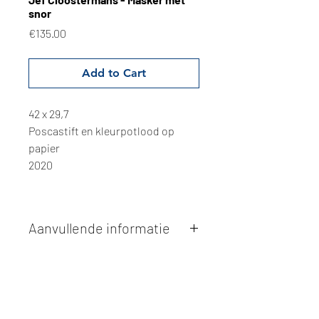
snor
Price
€135.00
Add to Cart
42 x 29,7
Poscastift en kleurpotlood op
papier
2020
Aanvullende informatie
Kunstwerken kunnen betaald worden
via overschrijving of cash bij
afhaling
. Facturatie is mogelijk.
Alle kunstwerken worden
ter plaatse
en op afspraak opgehaald
bij Studio