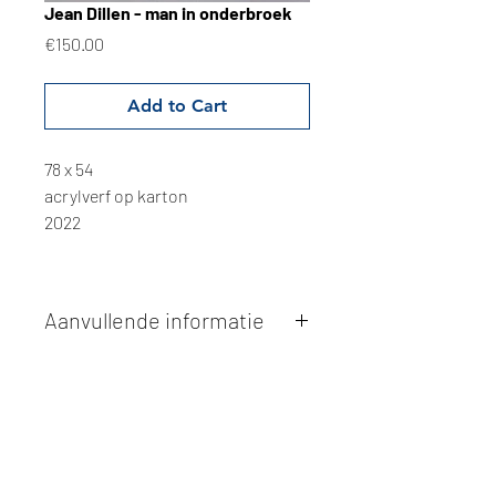
Jean Dillen - man in onderbroek
Price
€150.00
Add to Cart
78 x 54
acrylverf op karton
2022
Aanvullende informatie
Kunstwerken kunnen betaald worden
via overschrijving of cash bij
afhaling
. Facturatie is mogelijk.
Alle kunstwerken worden
ter plaatse
en op afspraak opgehaald
bij Studio
Borgerstein. Afspraak wordt