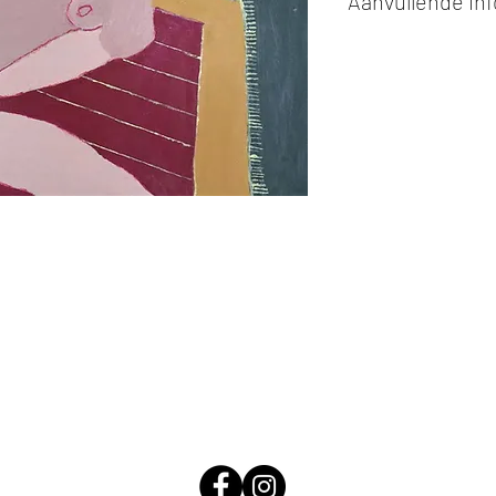
Aanvullende in
Kunstwerken kunn
of cash bij afhaling
Alle kunstwerken 
opgehaald
bij Stud
gemaakt via de bev
De afmetingen zijn
De hoogte wordt ee
breedte.
Elk werk is slechts
ander vermeld wordt
De prijs is steeds
e
worden in ons archie
de mogelijkheid om 