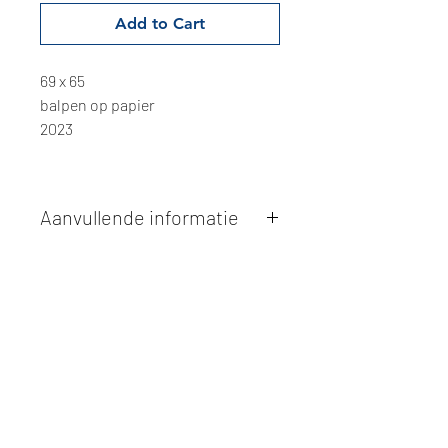
Add to Cart
69 x 65
balpen op papier
2023
Aanvullende informatie
Kunstwerken kunnen betaald worden
via overschrijving of cash bij
afhaling
. Facturatie is mogelijk.
Alle kunstwerken worden
ter plaatse
en op afspraak opgehaald
bij Studio
Borgerstein. Afspraak wordt
gemaakt via de bevestigingsmail na
online aankoop.
De afmetingen zijn steeds
weergegeven in
centimeters
. De