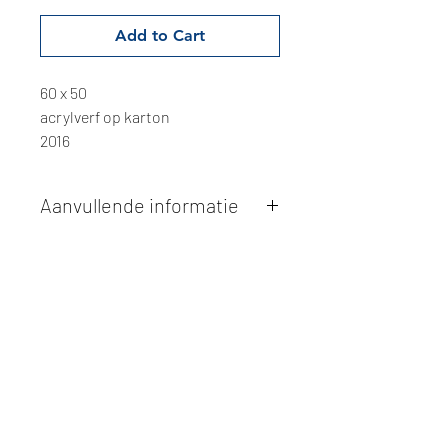
Add to Cart
60 x 50
acrylverf op karton
2016
Aanvullende informatie
Kunstwerken kunnen betaald worden
via overschrijving of cash bij
afhaling
. Facturatie is mogelijk.
Alle kunstwerken worden
ter plaatse
en op afspraak opgehaald
bij Studio
Borgerstein. Afspraak wordt
gemaakt via de bevestigingsmail na
online aankoop.
De afmetingen zijn steeds
weergegeven in
centimeters
. De