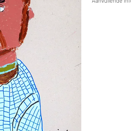
Aanvullende in
Kunstwerken kunn
of cash bij afhaling
Alle kunstwerken 
opgehaald
bij Stud
gemaakt via de bev
De afmetingen zijn
De hoogte wordt ee
breedte.
Elk werk is slechts
ander vermeld wordt
De prijs is steeds
e
worden in ons archie
de mogelijkheid om 
Soms zijn kunstwer
onmiddelijk beschi