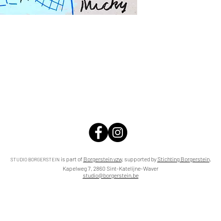
is part of
Borgerstein vzw
,
supported by
Stichting Borgerstein
.
STUDIO BORGERSTEIN
Kapelweg 7, 2860 Sint-Katelijne-Waver
studio@borgerstein.be