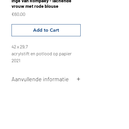
Inge Van Rompaey - lachende
vrouw met rode blouse
Price
€60.00
Add to Cart
42 x 29,7
acrylstift en potlood op papier
2021
Aanvullende informatie
Kunstwerken kunnen betaald worden
via overschrijving of cash bij
afhaling
. Facturatie is mogelijk.
Alle kunstwerken worden
ter plaatse
en op afspraak opgehaald
bij Studio
Borgerstein. Afspraak wordt
gemaakt via de bevestigingsmail na