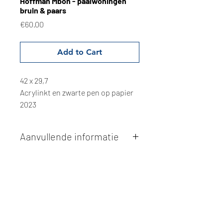
Hoffman Mboh - paalwoningen
bruin & paars
Price
€60.00
Add to Cart
42 x 29,7
Acrylinkt en zwarte pen op papier
2023
Aanvullende informatie
Kunstwerken kunnen betaald worden
via overschrijving of cash bij
afhaling
. Facturatie is mogelijk.
Alle kunstwerken worden
ter plaatse
en op afspraak opgehaald
bij Studio
Borgerstein. Afspraak wordt
gemaakt via de bevestigingsmail na