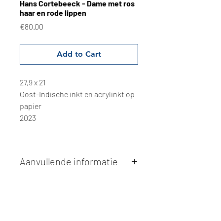
Hans Cortebeeck - Dame met ros
haar en rode lippen
Price
€80.00
Add to Cart
27,9 x 21
Oost-Indische inkt en acrylinkt op
papier
2023
Aanvullende informatie
Kunstwerken kunnen betaald worden
via overschrijving of cash bij
afhaling
. Facturatie is mogelijk.
Alle kunstwerken worden
ter plaatse