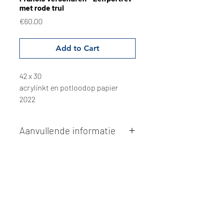
met rode trui
Price
€60.00
Add to Cart
42 x 30
acrylinkt en potloodop papier
2022
Aanvullende informatie
Kunstwerken kunnen betaald worden
via overschrijving of cash bij
afhaling
. Facturatie is mogelijk.
Alle kunstwerken worden
ter plaatse
en op afspraak opgehaald
bij Studio
Borgerstein. Afspraak wordt
gemaakt via de bevestigingsmail na