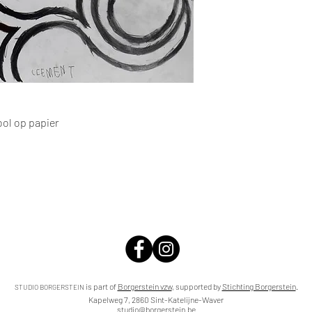
ool op papier
is part of
Borgerstein vzw
,
supported by
Stichting Borgerstein
.
STUDIO BORGERSTEIN
Kapelweg 7, 2860 Sint-Katelijne-Waver
studio@borgerstein.be