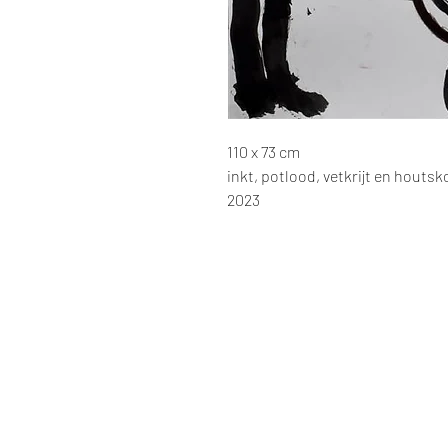
110 x 73 cm
inkt, potlood, vetkrijt en houtsk
2023