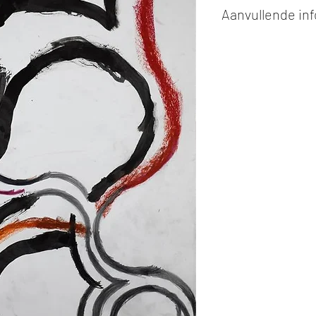
Aanvullende in
Kunstwerken kunn
of cash bij afhaling
Alle kunstwerken 
opgehaald
bij Stud
gemaakt via de bev
De afmetingen zijn
De hoogte wordt ee
breedte.
Elk werk is slechts
ander vermeld wordt
De prijs is steeds
e
worden in ons archie
de mogelijkheid om 