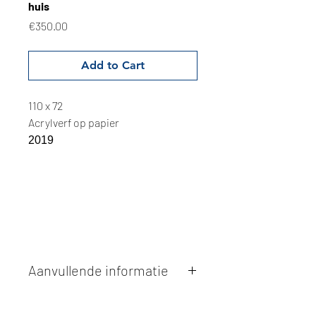
huis
Price
€350.00
Add to Cart
110 x 72
Acrylverf op papier
2019
Aanvullende informatie
Kunstwerken kunnen betaald worden
via overschrijving of cash bij