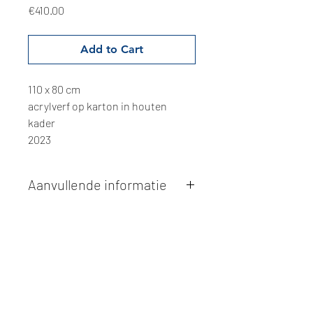
Price
€410.00
Add to Cart
110 x 80 cm
acrylverf op karton in houten
kader
2023
Aanvullende informatie
Kunstwerken kunnen betaald worden
via overschrijving of cash bij
afhaling
. Facturatie is mogelijk.
Alle kunstwerken worden
ter plaatse
en op afspraak opgehaald
bij Studio
Borgerstein. Afspraak wordt
gemaakt via de bevestigingsmail na